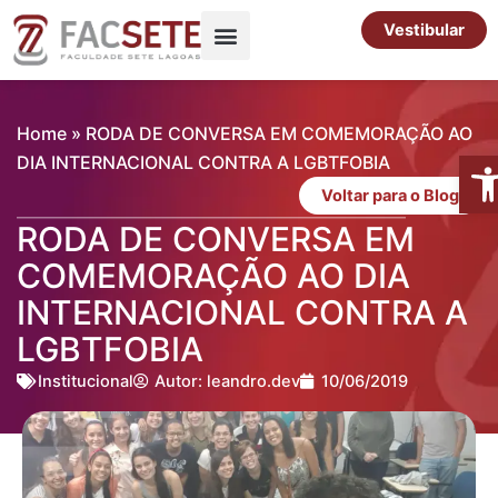
Ir
Vestibular
para
o
Pós-Graduação
Cursos Livres
conteúdo
Home
»
RODA DE CONVERSA EM COMEMORAÇÃO AO
Abr
DIA INTERNACIONAL CONTRA A LGBTFOBIA
Voltar para o Blog
RODA DE CONVERSA EM
COMEMORAÇÃO AO DIA
INTERNACIONAL CONTRA A
LGBTFOBIA
Institucional
Autor:
leandro.dev
10/06/2019