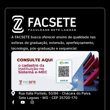
A FACSETE busca oferecer ensino de qualidade nas
esferas de graduação, extensão, aperfeiçoamento,
tecnologia, pós-graduação e sequencial.
Rua Itália Pontelo, 50/86 - Chácara do Paiva.
Sete Lagoas - MG - CEP 35700-170
F
Y
I
a
o
n
c
u
s