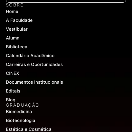
e
t
t
SOBRE
b
u
a
Home
o
b
g
o
e
r
A Faculdade
k
a
-
m
Vestibular
f
Alumni
Biblioteca
Calendário Acadêmico
Carreiras e Oportunidades
CINEX
Documentos Institucionais
Editais
Blog
GRADUAÇÃO
Biomedicina
Biotecnologia
Estética e Cosmética