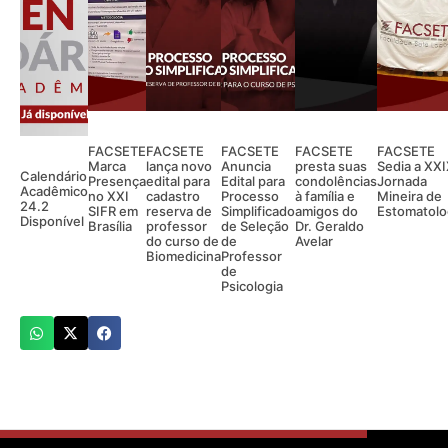
FACSETE
FACSETE
FACSETE
FACSETE
FACSETE
Marca
lança novo
Anuncia
presta suas
Sedia a XX
Calendário
Presença
edital para
Edital para
condolências
Jornada
Acadêmico
no XXI
cadastro
Processo
à família e
Mineira de
24.2
SIFR em
reserva de
Simplificado
amigos do
Estomatolo
Disponível
Brasília
professor
de Seleção
Dr. Geraldo
do curso de
de
Avelar
Biomedicina
Professor
de
Psicologia