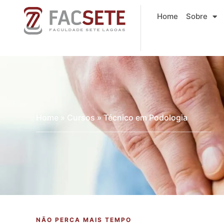
Ir
Home
Sobre
para
o
conteúdo
Home
»
Cursos
»
Técnico em Podologia
NÃO PERCA MAIS TEMPO