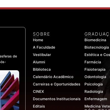
SOBRE
GRADUAÇ
Home
Biomedicina
A Faculdade
Biotecnologia
Vestibular
Estética e Co
esferas de
pós-
Alumni
Farmácia
Biblioteca
Fisioterapia
Calendário Acadêmico
Odontologia
Carreiras e Oportunidades
Psicologia
CINEX
Radiologia
Documentos Institucionais
Enfermagem
Editais
Medicina Vete