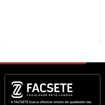
Calendário Acadêmico Medicina (2º
Semestre/2026)
https://facsete.edu.br/wp-
content/uploads/2026/07/MEDICINA-
CALENDARIO-ACADEMICO-2026.2.pdf
...
.
A FACSETE busca oferecer ensino de qualidade nas