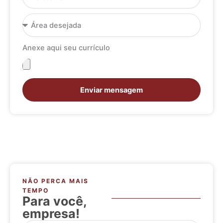
Área
desejada
Anexe aqui seu currículo
Anexe
aqui
seu
Enviar mensagem
currículo
NÃO PERCA MAIS
TEMPO
Para você,
empresa!