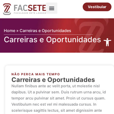
Ir
Vestibular
para
o
Pós-Graduação
Cursos Livres
conteúdo
Home
»
Carreiras e Oportunidades
Abrir 
Carreiras e Oportunidades
NÃO PERCA MAIS TEMPO
Carreiras e Oportunidades
Nullam finibus ante ac velit porta, ut molestie nisl
dapibus. Ut a pulvinar sem. Duis rutrum urna arcu, id
tempor arcu pulvinar sit amet. Proin ut cursus quam.
Vestibulum nec est vel mi malesuada cursus. In
scelerisque sagittis lectus, sit amet dignissim ante