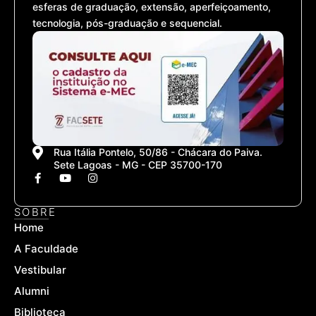
esferas de graduação, extensão, aperfeiçoamento,
tecnologia, pós-graduação e sequencial.
Rua Itália Pontelo, 50/86 - Chácara do Paiva.
Sete Lagoas - MG - CEP 35700-170
F
Y
I
a
o
n
c
u
s
e
t
t
SOBRE
b
u
a
Home
o
b
g
o
e
r
A Faculdade
k
a
-
m
Vestibular
f
Alumni
Biblioteca