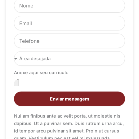
Nome
Email
Telefone
Área
desejada
Anexe aqui seu currículo
Anexe
aqui
seu
Enviar mensagem
currículo
Nullam finibus ante ac velit porta, ut molestie nisl
dapibus. Ut a pulvinar sem. Duis rutrum urna arcu,
id tempor arcu pulvinar sit amet. Proin ut cursus
quam. Vestibulum nec est vel mi malesuada