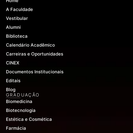
Home
o
b
g
o
e
r
A Faculdade
k
a
-
m
Vestibular
f
Alumni
Biblioteca
Calendário Acadêmico
Carreiras e Oportunidades
CINEX
Documentos Institucionais
Editais
Blog
GRADUAÇÃO
Biomedicina
Biotecnologia
Estética e Cosmética
Farmácia