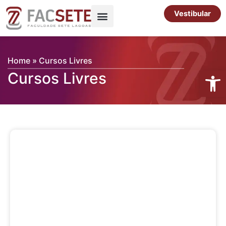
Ir
Vestibular
para
o
Pós-Graduação
Cursos Livres
conteúdo
Home
»
Cursos Livres
Abrir 
Cursos Livres