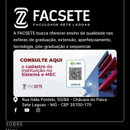
A FACSETE busca oferecer ensino de qualidade nas
esferas de graduação, extensão, aperfeiçoamento,
tecnologia, pós-graduação e sequencial.
Rua Itália Pontelo, 50/86 - Chácara do Paiva.
Sete Lagoas - MG - CEP 35700-170
F
Y
I
a
o
n
c
u
s
e
t
t
SOBRE
b
u
a