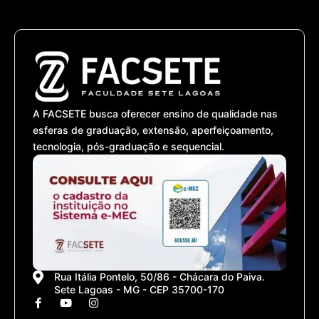
A FACSETE busca oferecer ensino de qualidade nas
esferas de graduação, extensão, aperfeiçoamento,
tecnologia, pós-graduação e sequencial.
Rua Itália Pontelo, 50/86 - Chácara do Paiva.
Sete Lagoas - MG - CEP 35700-170
F
Y
I
a
o
n