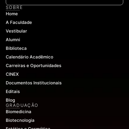
c
u
s
e
t
t
SOBRE
b
u
a
Home
o
b
g
o
e
r
A Faculdade
k
a
-
m
Vestibular
f
Alumni
Biblioteca
Calendário Acadêmico
Carreiras e Oportunidades
CINEX
Documentos Institucionais
Editais
Blog
GRADUAÇÃO
Biomedicina
Biotecnologia
Estética e Cosmética