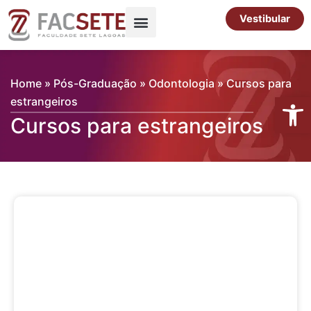
Ir
Vestibular
para
o
Pós-Graduação
Cursos Livres
conteúdo
Home
»
Pós-Graduação
»
Odontologia
»
Cursos para
Abrir 
estrangeiros
Cursos para estrangeiros