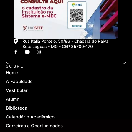
Rua Itália Pontelo, 50/86 - Chácara do Paiva.
Sete Lagoas - MG - CEP 35700-170
F
Y
I
a
o
n
c
u
s
e
t
t
SOBRE
b
u
a
Home
o
b
g
o
e
r
A Faculdade
k
a
-
m
Vestibular
f
Alumni
Biblioteca
Calendário Acadêmico
Carreiras e Oportunidades