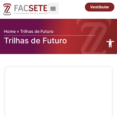
Ir
Vestibular
para
o
Pós-Graduação
Cursos Livres
conteúdo
Home
»
Trilhas de Futuro
Abrir 
Trilhas de Futuro