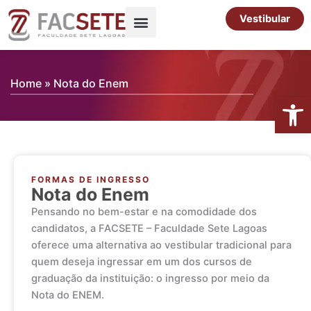
Ir
Vestibular
para
o
Pós-Graduação
Cursos Livres
conteúdo
Home
»
Nota do Enem
Abrir 
FORMAS DE INGRESSO
Nota do Enem
Pensando no bem-estar e na comodidade dos
candidatos, a FACSETE – Faculdade Sete Lagoas
oferece uma alternativa ao vestibular tradicional para
quem deseja ingressar em um dos cursos de
graduação da instituição: o ingresso por meio da
Nota do ENEM.