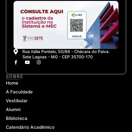
Rua Itália Pontelo, 50/86 - Chácara do Paiva.
Sete Lagoas - MG - CEP 35700-170
F
Y
I
a
o
n
c
u
s
e
t
t
SOBRE
b
u
a
Home
o
b
g
o
e
r
A Faculdade
k
a
-
m
Vestibular
f
Alumni
Biblioteca
Calendário Acadêmico