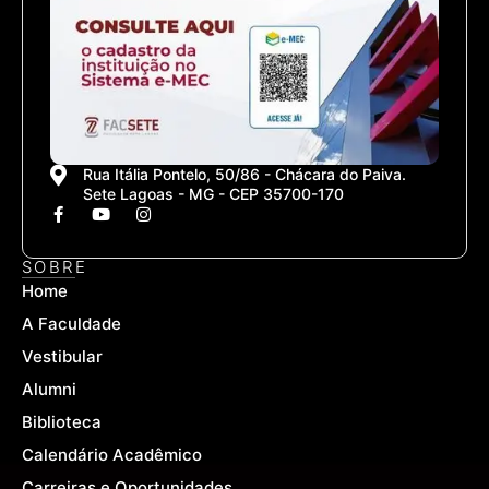
Rua Itália Pontelo, 50/86 - Chácara do Paiva.
Sete Lagoas - MG - CEP 35700-170
F
Y
I
a
o
n
c
u
s
e
t
t
SOBRE
b
u
a
Home
o
b
g
o
e
r
A Faculdade
k
a
-
m
Vestibular
f
Alumni
Biblioteca
Calendário Acadêmico
Carreiras e Oportunidades