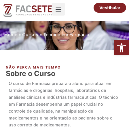
Ir
Vestibular
para
o
Pós-Graduação
Cursos Livres
conteúdo
Home
»
Cursos
»
Técnico em Farmácia
Abrir 
NÃO PERCA MAIS TEMPO
Sobre o Curso
O curso de Farmácia prepara o aluno para atuar em
farmácias e drogarias, hospitais, laboratórios de
análises clínicas e indústrias farmacêuticas. O técnico
em Farmácia desempenha um papel crucial no
controle de qualidade, na manipulação de
medicamentos e na orientação ao paciente sobre o
uso correto de medicamentos.