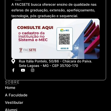
A FACSETE busca oferecer ensino de qualidade nas
esferas de graduação, extensão, aperfeiçoamento,
tecnologia, pós-graduação e sequencial.
Rua Itália Pontelo, 50/86 - Chácara do Paiva.
Sete Lagoas - MG - CEP 35700-170
F
Y
I
a
o
n
c
u
s
e
t
t
SOBRE
b
u
a
Home
o
b
g
o
e
r
A Faculdade
k
a
-
m
Vestibular
f
Alumni