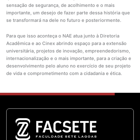
sensação de segurança, de acolhimento e o mais
importante, um desejo de fazer parte dessa história que
se transformará na dele no futuro e posteriormente.
Para que isso aconteça o NAE atua junto à Diretoria
Acadêmica e ao Cinex abrindo espaço para a extensão
universitária, projetos de inovação, empreendedorismo,
internacionalização e o mais importante, para a criação e
desenvolvimento pelo aluno no exercício de seu projeto
de vida e comprometimento com a cidadania e ética.