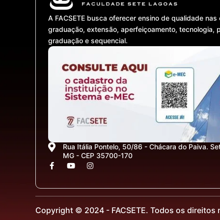
A FACSETE busca oferecer ensino de qualidade nas 
graduação, extensão, aperfeiçoamento, tecnologia, 
graduação e sequencial.
Rua Itália Pontelo, 50/86 - Chácara do Paiva. Se
MG - CEP 35700-170
F
Y
I
a
o
n
c
u
s
e
t
t
b
u
a
o
b
g
o
e
r
Copyright © 2024 - FACSETE. Todos os direitos 
k
a