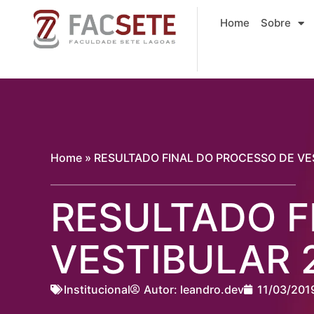
Ir
Home
Sobre
para
o
conteúdo
Home
»
RESULTADO FINAL DO PROCESSO DE VES
RESULTADO F
VESTIBULAR 2
Institucional
Autor:
leandro.dev
11/03/201