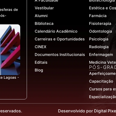
A Faculdade
Biotecnologia
Vestibular
Estética e Co
esferas de
pós-
Alumni
Farmácia
Biblioteca
Fisioterapia
Calendário Acadêmico
Odontologia
Carreiras e Oportunidades
Psicologia
CINEX
Radiologia
Documentos Institucionais
Enfermagem
Editais
Medicina Vete
PÓS-GRA
Blog
Aperfeiçoame
te Lagoas -
Capacitação
Cursos para e
Especializaçã
reservados.
Desenvolvido por Digital Pixe