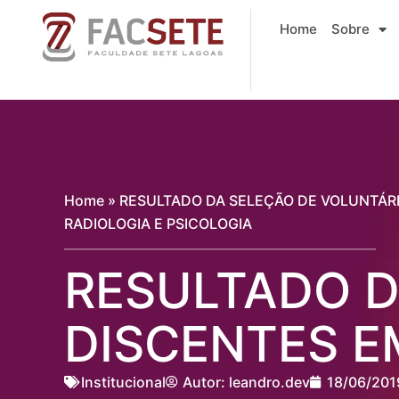
Ir
Home
Sobre
para
o
conteúdo
Home
»
RESULTADO DA SELEÇÃO DE VOLUNTÁR
RADIOLOGIA E PSICOLOGIA
RESULTADO D
DISCENTES E
Institucional
Autor:
leandro.dev
18/06/201