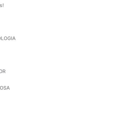
s!
OLOGIA
OR
BOSA