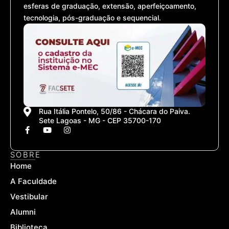
esferas de graduação, extensão, aperfeiçoamento,
tecnologia, pós-graduação e sequencial.
Rua Itália Pontelo, 50/86 - Chácara do Paiva.
Sete Lagoas - MG - CEP 35700-170
F
Y
I
a
o
n
c
u
s
e
t
t
SOBRE
b
u
a
Home
o
b
g
o
e
r
A Faculdade
k
a
-
m
Vestibular
f
Alumni
Biblioteca