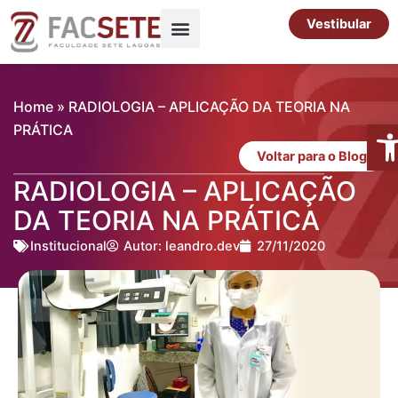
Ir
Vestibular
para
o
Pós-Graduação
Cursos Livres
conteúdo
Home
»
RADIOLOGIA – APLICAÇÃO DA TEORIA NA
Abr
PRÁTICA
Voltar para o Blog
RADIOLOGIA – APLICAÇÃO
DA TEORIA NA PRÁTICA
Institucional
Autor:
leandro.dev
27/11/2020