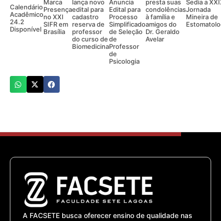
Marca
lança novo
Anuncia
presta suas
Sedia a XX
Calendário
Presença
edital para
Edital para
condolências
Jornada
Acadêmico
no XXI
cadastro
Processo
à família e
Mineira de
24.2
SIFR em
reserva de
Simplificado
amigos do
Estomatolo
Disponível
Brasília
professor
de Seleção
Dr. Geraldo
do curso de
de
Avelar
Biomedicina
Professor
de
Psicologia
A FACSETE busca oferecer ensino de qualidade nas