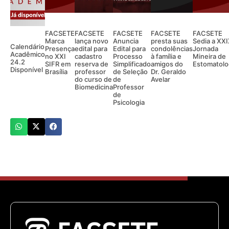
FACSETE
FACSETE
FACSETE
FACSETE
FACSETE
Marca
lança novo
Anuncia
presta suas
Sedia a XX
Calendário
Presença
edital para
Edital para
condolências
Jornada
Acadêmico
no XXI
cadastro
Processo
à família e
Mineira de
24.2
SIFR em
reserva de
Simplificado
amigos do
Estomatolo
Disponível
Brasília
professor
de Seleção
Dr. Geraldo
do curso de
de
Avelar
Biomedicina
Professor
de
Psicologia