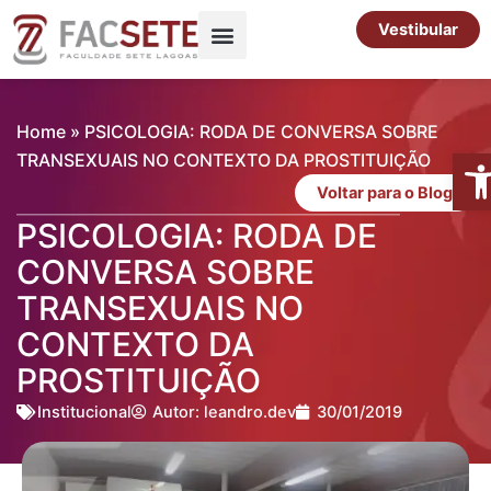
Ir
Vestibular
para
o
Pós-Graduação
Cursos Livres
conteúdo
Home
»
PSICOLOGIA: RODA DE CONVERSA SOBRE
Abr
TRANSEXUAIS NO CONTEXTO DA PROSTITUIÇÃO
Voltar para o Blog
PSICOLOGIA: RODA DE
CONVERSA SOBRE
TRANSEXUAIS NO
CONTEXTO DA
PROSTITUIÇÃO
Institucional
Autor:
leandro.dev
30/01/2019