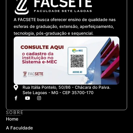
A FACSETE busca oferecer ensino de qualidade nas
esferas de graduação, extensão, aperfeiçoamento,
tecnologia, pós-graduação e sequencial.
Rua Itália Pontelo, 50/86 - Chácara do Paiva.
Sete Lagoas - MG - CEP 35700-170
F
Y
I
a
o
n
c
u
s
e
t
t
SOBRE
b
u
a
Home
o
b
g
o
e
r
A Faculdade
k
a
-
m