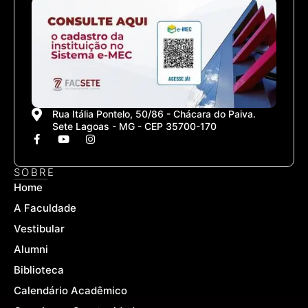
Rua Itália Pontelo, 50/86 - Chácara do Paiva.
Sete Lagoas - MG - CEP 35700-170
F
Y
I
a
o
n
c
u
s
e
t
t
SOBRE
b
u
a
Home
o
b
g
o
e
r
A Faculdade
k
a
-
m
Vestibular
f
Alumni
Biblioteca
Calendário Acadêmico