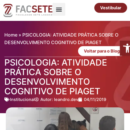
Ir
Vestibular
para
o
Pós-Graduação
Cursos Livres
conteúdo
Home
»
PSICOLOGIA: ATIVIDADE PRÁTICA SOBRE O
Abr
DESENVOLVIMENTO COGNITIVO DE PIAGET
Voltar para o Blog
PSICOLOGIA: ATIVIDADE
PRÁTICA SOBRE O
DESENVOLVIMENTO
COGNITIVO DE PIAGET
Institucional
Autor:
leandro.dev
04/11/2019