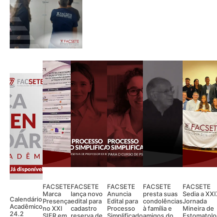
FACSETE
FACSETE
FACSETE
FACSETE
FACSETE
Marca
lança novo
Anuncia
presta suas
Sedia a XX
Calendário
Presença
edital para
Edital para
condolências
Jornada
Acadêmico
no XXI
cadastro
Processo
à família e
Mineira de
24.2
SIFR em
reserva de
Simplificado
amigos do
Estomatolo