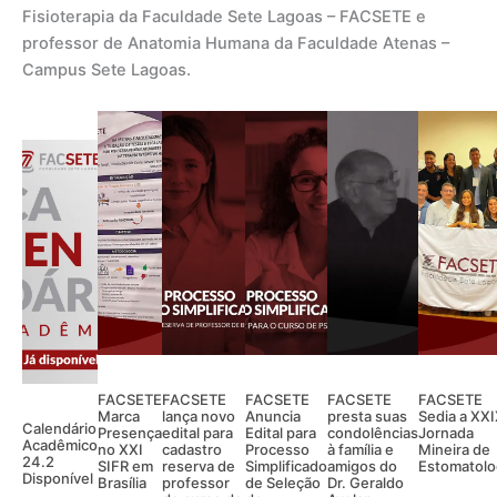
Fisioterapia da Faculdade Sete Lagoas – FACSETE e
professor de Anatomia Humana da Faculdade Atenas –
Campus Sete Lagoas.
FACSETE
FACSETE
FACSETE
FACSETE
FACSETE
Marca
lança novo
Anuncia
presta suas
Sedia a XX
Calendário
Presença
edital para
Edital para
condolências
Jornada
Acadêmico
no XXI
cadastro
Processo
à família e
Mineira de
24.2
SIFR em
reserva de
Simplificado
amigos do
Estomatolo
Disponível
Brasília
professor
de Seleção
Dr. Geraldo