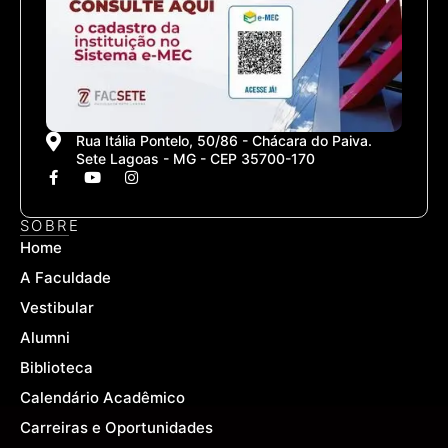
Rua Itália Pontelo, 50/86 - Chácara do Paiva.
Sete Lagoas - MG - CEP 35700-170
F
Y
I
a
o
n
c
u
s
e
t
t
SOBRE
b
u
a
Home
o
b
g
o
e
r
A Faculdade
k
a
-
m
Vestibular
f
Alumni
Biblioteca
Calendário Acadêmico
Carreiras e Oportunidades