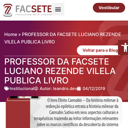
Ir
Vestibular
para
o
Pós-Graduação
Cursos Livres
conteúdo
Home
»
PROFESSOR DA FACSETE LUCIANO REZENDE
Abr
VILELA PUBLICA LIVRO
Voltar para o Blog
PROFESSOR DA FACSETE
LUCIANO REZENDE VILELA
PUBLICA LIVRO
Institucional
Autor:
leandro.dev
04/12/2019