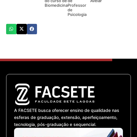
do curso de
de
Avelar
Biomedicina
Professor
de
Psicologia
A FACSETE busca oferecer ensino de qualidade nas
esferas de graduação, extensão, aperfeiçoamento,
tecnologia, pós-graduação e sequencial.