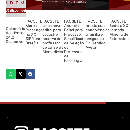
FACSETE
FACSETE
FACSETE
FACSETE
FACSETE
Marca
lança novo
Anuncia
presta suas
Sedia a XX
Calendário
Presença
edital para
Edital para
condolências
Jornada
Acadêmico
no XXI
cadastro
Processo
à família e
Mineira de
24.2
SIFR em
reserva de
Simplificado
amigos do
Estomatolo
Disponível
Brasília
professor
de Seleção
Dr. Geraldo
do curso de
de
Avelar
Biomedicina
Professor
de
Psicologia