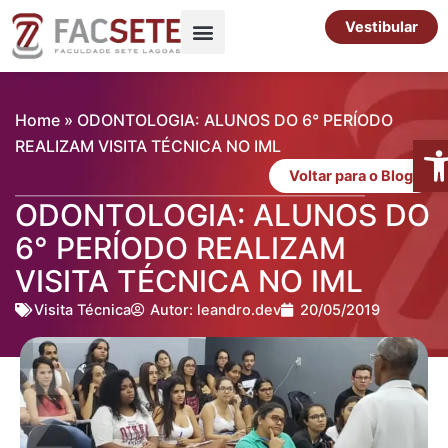
Ir
Vestibular
para
o
Pós-Graduação
Cursos Livres
conteúdo
Home
»
ODONTOLOGIA: ALUNOS DO 6° PERÍODO
Abr
REALIZAM VISITA TÉCNICA NO IML
Voltar para o Blog
ODONTOLOGIA: ALUNOS DO
6° PERÍODO REALIZAM
VISITA TÉCNICA NO IML
Visita Técnica
Autor:
leandro.dev
20/05/2019