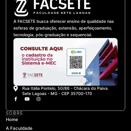
A FACSETE busca oferecer ensino de qualidade nas
esferas de graduação, extensão, aperfeiçoamento,
tecnologia, pós-graduação e sequencial.
Rua Itália Pontelo, 50/86 - Chácara do Paiva.
Sete Lagoas - MG - CEP 35700-170
F
Y
I
a
o
n
c
u
s
e
t
t
SOBRE
b
u
a
Home
o
b
g
o
e
r
A Faculdade
k
a