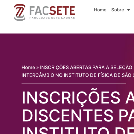
Ir
Home
Sobre
para
o
conteúdo
Home
»
INSCRIÇÕES ABERTAS PARA A SELEÇÃO
INTERCÂMBIO NO INSTITUTO DE FÍSICA DE SÃO 
INSCRIÇÕES 
DISCENTES P
INSTITUTO DE