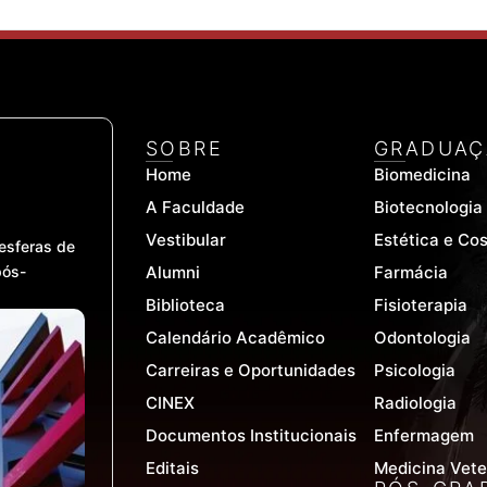
SOBRE
GRADUAÇ
Home
Biomedicina
A Faculdade
Biotecnologia
Vestibular
Estética e Co
esferas de
pós-
Alumni
Farmácia
Biblioteca
Fisioterapia
Calendário Acadêmico
Odontologia
Carreiras e Oportunidades
Psicologia
CINEX
Radiologia
Documentos Institucionais
Enfermagem
Editais
Medicina Vete