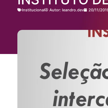
Institucional
Autor:
leandro.dev
20/11/201