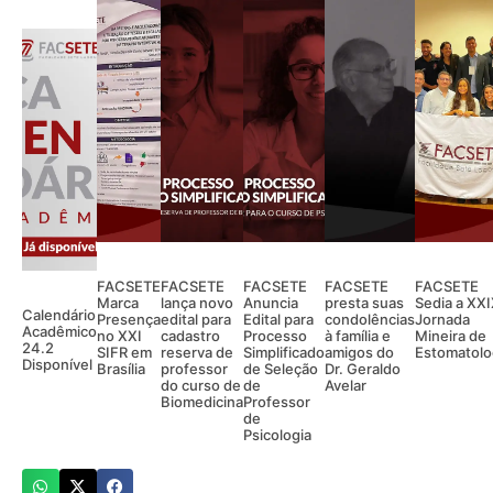
FACSETE
FACSETE
FACSETE
FACSETE
FACSETE
Marca
lança novo
Anuncia
presta suas
Sedia a XX
Calendário
Presença
edital para
Edital para
condolências
Jornada
Acadêmico
no XXI
cadastro
Processo
à família e
Mineira de
24.2
SIFR em
reserva de
Simplificado
amigos do
Estomatolo
Disponível
Brasília
professor
de Seleção
Dr. Geraldo
do curso de
de
Avelar
Biomedicina
Professor
de
Psicologia