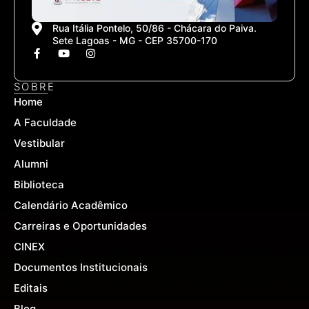
Rua Itália Pontelo, 50/86 - Chácara do Paiva.
Sete Lagoas - MG - CEP 35700-170
F
Y
I
a
o
n
c
u
s
e
t
t
SOBRE
b
u
a
Home
o
b
g
o
e
r
A Faculdade
k
a
-
m
Vestibular
f
Alumni
Biblioteca
Calendário Acadêmico
Carreiras e Oportunidades
CINEX
Documentos Institucionais
Editais
Blog