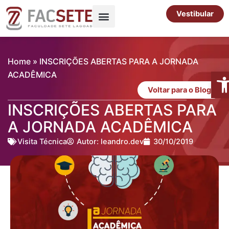
Ir
Vestibular
para
o
Pós-Graduação
Cursos Livres
conteúdo
Home
»
INSCRIÇÕES ABERTAS PARA A JORNADA
Abr
ACADÊMICA
Voltar para o Blog
INSCRIÇÕES ABERTAS PARA
A JORNADA ACADÊMICA
Visita Técnica
Autor:
leandro.dev
30/10/2019