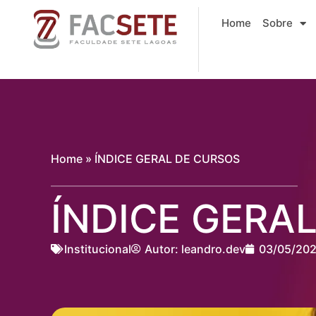
Ir
Home
Sobre
para
o
conteúdo
Home
»
ÍNDICE GERAL DE CURSOS
ÍNDICE GERA
Institucional
Autor:
leandro.dev
03/05/202