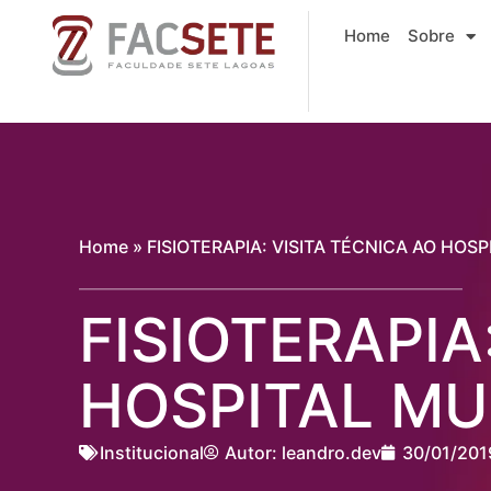
Ir
Home
Sobre
para
o
conteúdo
Home
»
FISIOTERAPIA: VISITA TÉCNICA AO HOSP
FISIOTERAPIA
HOSPITAL MU
Institucional
Autor:
leandro.dev
30/01/201