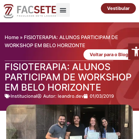
Ir
Vestibular
para
o
Pós-Graduação
Cursos Livres
conteúdo
Home
»
FISIOTERAPIA: ALUNOS PARTICIPAM DE
Abr
WORKSHOP EM BELO HORIZONTE
Voltar para o Blog
FISIOTERAPIA: ALUNOS
PARTICIPAM DE WORKSHOP
EM BELO HORIZONTE
Institucional
Autor:
leandro.dev
01/03/2019