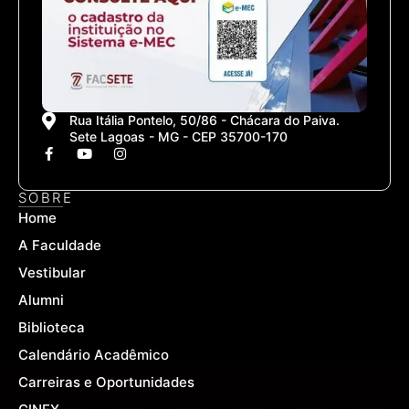
Rua Itália Pontelo, 50/86 - Chácara do Paiva.
Sete Lagoas - MG - CEP 35700-170
F
Y
I
a
o
n
c
u
s
e
t
t
SOBRE
b
u
a
Home
o
b
g
o
e
r
A Faculdade
k
a
-
m
Vestibular
f
Alumni
Biblioteca
Calendário Acadêmico
Carreiras e Oportunidades