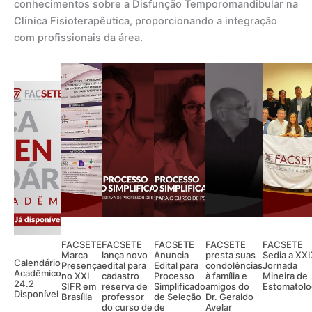
conhecimentos sobre a Disfunção Temporomandibular na
Clínica Fisioterapêutica, proporcionando a integração
com profissionais da área.
FACSETE
FACSETE
FACSETE
FACSETE
FACSETE
Marca
lança novo
Anuncia
presta suas
Sedia a XX
Calendário
Presença
edital para
Edital para
condolências
Jornada
Acadêmico
no XXI
cadastro
Processo
à família e
Mineira de
24.2
SIFR em
reserva de
Simplificado
amigos do
Estomatolo
Disponível
Brasília
professor
de Seleção
Dr. Geraldo
do curso de
de
Avelar