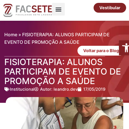
Ir
Vestibular
para
o
Pós-Graduação
Cursos Livres
conteúdo
Home
»
FISIOTERAPIA: ALUNOS PARTICIPAM DE
Abr
EVENTO DE PROMOÇÃO A SAÚDE
Voltar para o Blog
FISIOTERAPIA: ALUNOS
PARTICIPAM DE EVENTO DE
PROMOÇÃO A SAÚDE
Institucional
Autor:
leandro.dev
17/05/2019