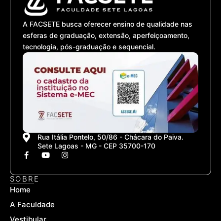
A FACSETE busca oferecer ensino de qualidade nas
esferas de graduação, extensão, aperfeiçoamento,
tecnologia, pós-graduação e sequencial.
Rua Itália Pontelo, 50/86 - Chácara do Paiva.
Sete Lagoas - MG - CEP 35700-170
F
Y
I
a
o
n
c
u
s
e
t
t
SOBRE
b
u
a
Home
o
b
g
o
e
r
A Faculdade
k
a
-
m
Vestibular
f