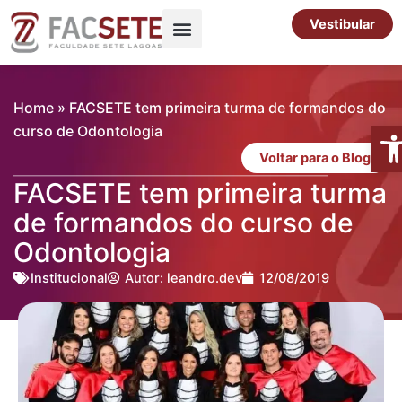
Ir
Vestibular
para
o
Pós-Graduação
Cursos Livres
conteúdo
Home
»
FACSETE tem primeira turma de formandos do
Abr
curso de Odontologia
Voltar para o Blog
FACSETE tem primeira turma
de formandos do curso de
Odontologia
Institucional
Autor:
leandro.dev
12/08/2019