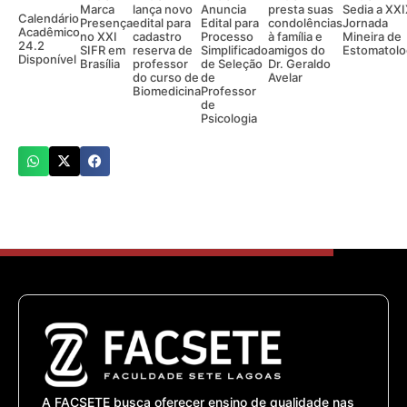
Marca
lança novo
Anuncia
presta suas
Sedia a XX
Calendário
Presença
edital para
Edital para
condolências
Jornada
Acadêmico
no XXI
cadastro
Processo
à família e
Mineira de
24.2
SIFR em
reserva de
Simplificado
amigos do
Estomatolo
Disponível
Brasília
professor
de Seleção
Dr. Geraldo
do curso de
de
Avelar
Biomedicina
Professor
de
Psicologia
A FACSETE busca oferecer ensino de qualidade nas