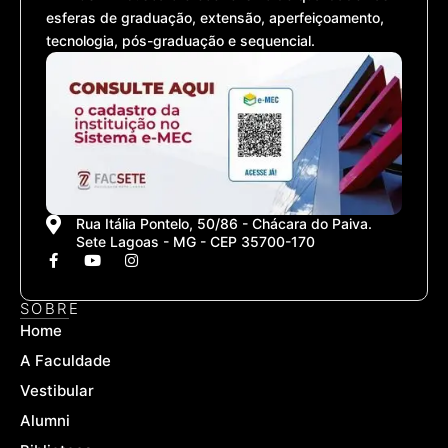
esferas de graduação, extensão, aperfeiçoamento,
tecnologia, pós-graduação e sequencial.
Rua Itália Pontelo, 50/86 - Chácara do Paiva.
Sete Lagoas - MG - CEP 35700-170
F
Y
I
a
o
n
c
u
s
e
t
t
SOBRE
b
u
a
Home
o
b
g
o
e
r
A Faculdade
k
a
-
m
Vestibular
f
Alumni