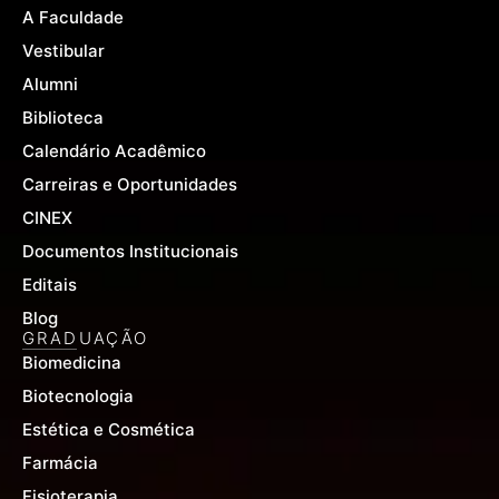
o
e
r
A Faculdade
k
a
-
m
Vestibular
f
Alumni
Biblioteca
Calendário Acadêmico
Carreiras e Oportunidades
CINEX
Documentos Institucionais
Editais
Blog
GRADUAÇÃO
Biomedicina
Biotecnologia
Estética e Cosmética
Farmácia
Fisioterapia