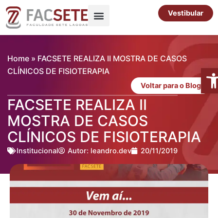
Ir
Vestibular
para
o
Pós-Graduação
Cursos Livres
conteúdo
Home
»
FACSETE REALIZA II MOSTRA DE CASOS
Abr
CLÍNICOS DE FISIOTERAPIA
Voltar para o Blog
FACSETE REALIZA II
MOSTRA DE CASOS
CLÍNICOS DE FISIOTERAPIA
Institucional
Autor:
leandro.dev
20/11/2019