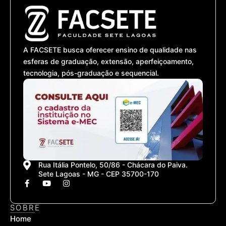
A FACSETE busca oferecer ensino de qualidade nas
esferas de graduação, extensão, aperfeiçoamento,
tecnologia, pós-graduação e sequencial.
Rua Itália Pontelo, 50/86 - Chácara do Paiva.
Sete Lagoas - MG - CEP 35700-170
F
Y
I
a
o
n
c
u
s
e
t
t
SOBRE
b
u
a
Home
o
b
g