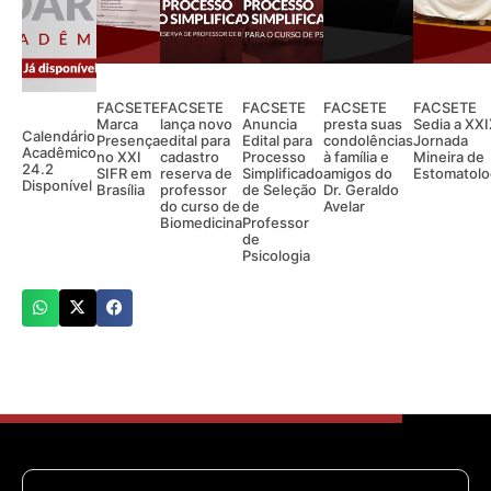
FACSETE
FACSETE
FACSETE
FACSETE
FACSETE
Marca
lança novo
Anuncia
presta suas
Sedia a XX
Calendário
Presença
edital para
Edital para
condolências
Jornada
Acadêmico
no XXI
cadastro
Processo
à família e
Mineira de
24.2
SIFR em
reserva de
Simplificado
amigos do
Estomatolo
Disponível
Brasília
professor
de Seleção
Dr. Geraldo
do curso de
de
Avelar
Biomedicina
Professor
de
Psicologia