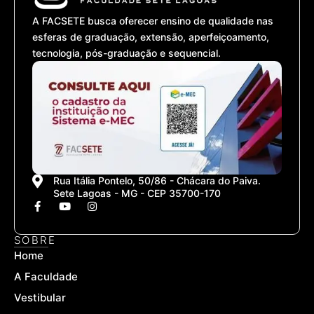
A FACSETE busca oferecer ensino de qualidade nas
esferas de graduação, extensão, aperfeiçoamento,
tecnologia, pós-graduação e sequencial.
Rua Itália Pontelo, 50/86 - Chácara do Paiva.
Sete Lagoas - MG - CEP 35700-170
F
Y
I
a
o
n
c
u
s
e
t
t
SOBRE
b
u
a
Home
o
b
g
o
e
r
A Faculdade
k
a
-
m
Vestibular
f