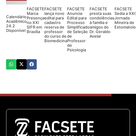
FACSETE
FACSETE
FACSETE
FACSETE
FACSETE
Marca
lança novo
Anuncia
presta suas
Sedia a XX
Calendário
Presença
edital para
Edital para
condolências
Jornada
Acadêmico
no XXI
cadastro
Processo
à família e
Mineira de
24.2
SIFR em
reserva de
Simplificado
amigos do
Estomatolo
Disponível
Brasília
professor
de Seleção
Dr. Geraldo
do curso de
de
Avelar
Biomedicina
Professor
de
Psicologia