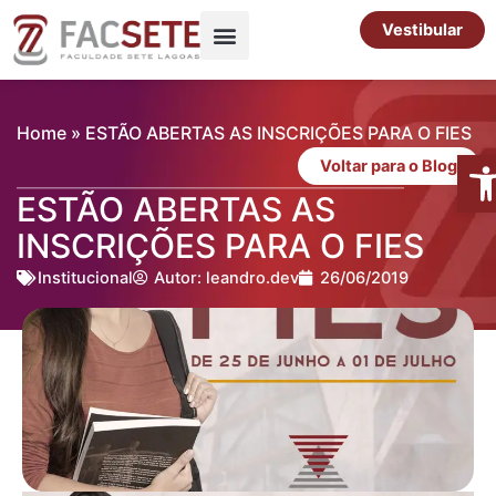
Ir
Vestibular
para
o
Pós-Graduação
Cursos Livres
conteúdo
Home
»
ESTÃO ABERTAS AS INSCRIÇÕES PARA O FIES
Abr
Voltar para o Blog
ESTÃO ABERTAS AS
INSCRIÇÕES PARA O FIES
Institucional
Autor:
leandro.dev
26/06/2019