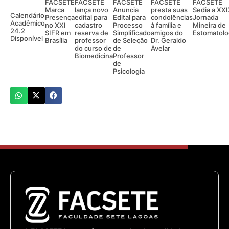
FACSETE
FACSETE
FACSETE
FACSETE
FACSETE
Marca
lança novo
Anuncia
presta suas
Sedia a XX
Calendário
Presença
edital para
Edital para
condolências
Jornada
Acadêmico
no XXI
cadastro
Processo
à família e
Mineira de
24.2
SIFR em
reserva de
Simplificado
amigos do
Estomatolo
Disponível
Brasília
professor
de Seleção
Dr. Geraldo
do curso de
de
Avelar
Biomedicina
Professor
de
Psicologia