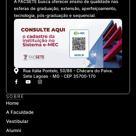
A FACSETE busca oferecer ensino de qualidade nas
esferas de graduação, extensão, aperfeiçoamento,
tecnologia, pós-graduação e sequencial.
Rua Itália Pontelo, 50/86 - Chácara do Paiva.
Sete Lagoas - MG - CEP 35700-170
F
Y
I
a
o
n
c
u
s
e
t
t
SOBRE
b
u
a
Home
o
b
g
o
e
r
A Faculdade
k
a
-
m
Vestibular
f
Alumni