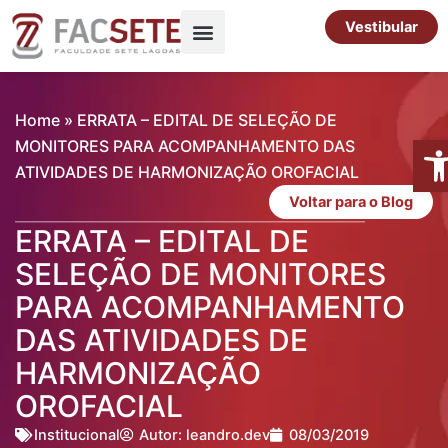
Ir
Vestibular
para
o
Pós-Graduação
Cursos Livres
conteúdo
Home
»
ERRATA – EDITAL DE SELEÇÃO DE
Abr
MONITORES PARA ACOMPANHAMENTO DAS
ATIVIDADES DE HARMONIZAÇÃO OROFACIAL
Voltar para o Blog
ERRATA – EDITAL DE
SELEÇÃO DE MONITORES
PARA ACOMPANHAMENTO
DAS ATIVIDADES DE
HARMONIZAÇÃO
OROFACIAL
Institucional
Autor:
leandro.dev
08/03/2019