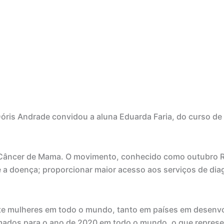
 Dóris Andrade convidou a aluna Eduarda Faria, do curso d
Câncer de Mama. O movimento, conhecido como outubro R
a doença; proporcionar maior acesso aos serviços de diagn
ete mulheres em todo o mundo, tanto em países em desenv
mados para o ano de 2020 em todo o mundo, o que represe