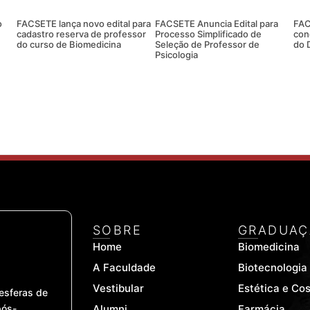
o
FACSETE lança novo edital para
FACSETE Anuncia Edital para
FAC
cadastro reserva de professor
Processo Simplificado de
con
do curso de Biomedicina
Seleção de Professor de
do 
Psicologia
SOBRE
GRADUAÇ
Home
Biomedicina
A Faculdade
Biotecnologia
Vestibular
Estética e Co
esferas de
pós-
Alumni
Farmácia