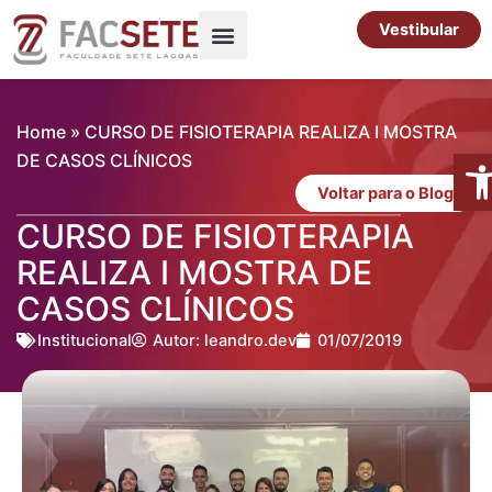
Ir
Vestibular
para
o
Pós-Graduação
Cursos Livres
conteúdo
Home
»
CURSO DE FISIOTERAPIA REALIZA I MOSTRA
Abr
DE CASOS CLÍNICOS
Voltar para o Blog
CURSO DE FISIOTERAPIA
REALIZA I MOSTRA DE
CASOS CLÍNICOS
Institucional
Autor:
leandro.dev
01/07/2019