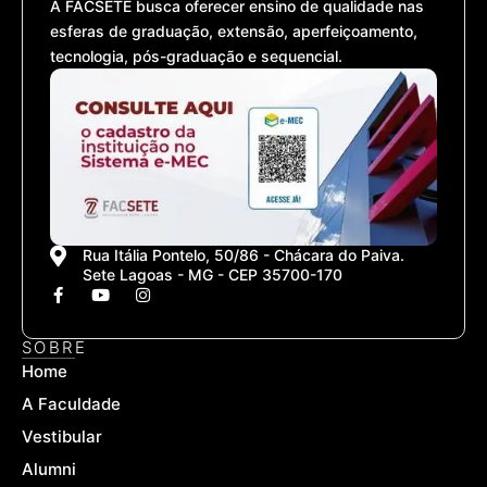
A FACSETE busca oferecer ensino de qualidade nas
esferas de graduação, extensão, aperfeiçoamento,
tecnologia, pós-graduação e sequencial.
Rua Itália Pontelo, 50/86 - Chácara do Paiva.
Sete Lagoas - MG - CEP 35700-170
F
Y
I
a
o
n
c
u
s
e
t
t
SOBRE
b
u
a
Home
o
b
g
o
e
r
A Faculdade
k
a
-
m
Vestibular
f
Alumni