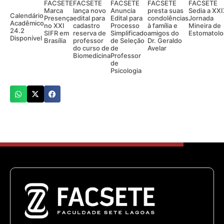
FACSETE
FACSETE
FACSETE
FACSETE
FACSETE
Marca
lança novo
Anuncia
presta suas
Sedia a XX
Calendário
Presença
edital para
Edital para
condolências
Jornada
Acadêmico
no XXI
cadastro
Processo
à família e
Mineira de
24.2
SIFR em
reserva de
Simplificado
amigos do
Estomatolo
Disponível
Brasília
professor
de Seleção
Dr. Geraldo
do curso de
de
Avelar
Biomedicina
Professor
de
Psicologia