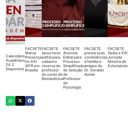
FACSETE
FACSETE
FACSETE
FACSETE
FACSETE
Marca
lança novo
Anuncia
presta suas
Sedia a XX
Calendário
Presença
edital para
Edital para
condolências
Jornada
Acadêmico
no XXI
cadastro
Processo
à família e
Mineira de
24.2
SIFR em
reserva de
Simplificado
amigos do
Estomatolo
Disponível
Brasília
professor
de Seleção
Dr. Geraldo
do curso de
de
Avelar
Biomedicina
Professor
de
Psicologia