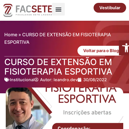
Ir
Vestibular
para
o
Pós-Graduação
Cursos Livres
conteúdo
Home
»
CURSO DE EXTENSÃO EM FISIOTERAPIA
Abr
ESPORTIVA
Voltar para o Blog
CURSO DE EXTENSÃO EM
FISIOTERAPIA ESPORTIVA
Institucional
Autor:
leandro.dev
30/08/2022