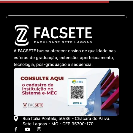
A FACSETE busca oferecer ensino de qualidade nas
esferas de graduação, extensão, aperfeiçoamento,
tecnologia, pós-graduação e sequencial.
Rua Itália Pontelo, 50/86 - Chácara do Paiva.
Sete Lagoas - MG - CEP 35700-170
F
Y
I
a
o
n