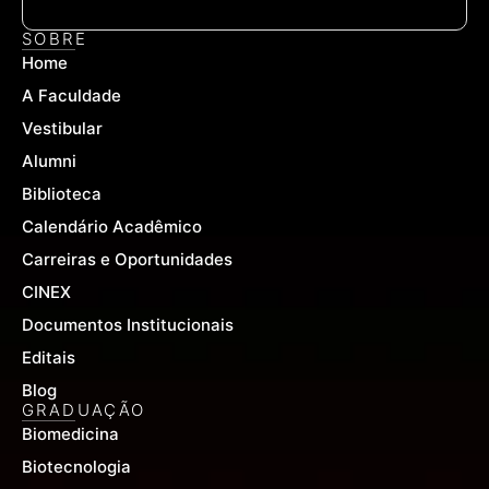
c
u
s
e
t
t
SOBRE
b
u
a
Home
o
b
g
o
e
r
A Faculdade
k
a
-
m
Vestibular
f
Alumni
Biblioteca
Calendário Acadêmico
Carreiras e Oportunidades
CINEX
Documentos Institucionais
Editais
Blog
GRADUAÇÃO
Biomedicina
Biotecnologia