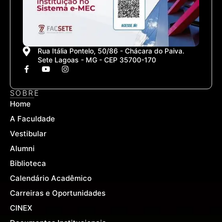
Rua Itália Pontelo, 50/86 - Chácara do Paiva.
Sete Lagoas - MG - CEP 35700-170
F
Y
I
a
o
n
c
u
s
e
t
t
SOBRE
b
u
a
Home
o
b
g
o
e
r
A Faculdade
k
a
-
m
Vestibular
f
Alumni
Biblioteca
Calendário Acadêmico
Carreiras e Oportunidades
CINEX