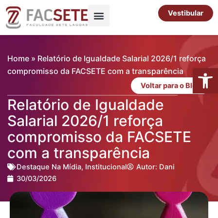
Ir
Vestibular
para
o
Pós-Graduação
Cursos Livres
conteúdo
Home
»
Relatório de Igualdade Salarial 2026/1 reforça
Abrir 
compromisso da FACSETE com a transparência
Voltar para o Blog
Relatório de Igualdade
Salarial 2026/1 reforça
compromisso da FACSETE
com a transparência
Destaque Na Mídia
,
Institucional
Autor:
Dani
30/03/2026