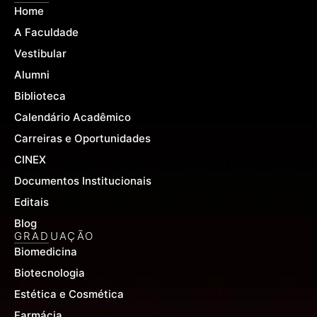
b
u
a
Home
o
b
g
o
e
r
A Faculdade
k
a
-
m
Vestibular
f
Alumni
Biblioteca
Calendário Acadêmico
Carreiras e Oportunidades
CINEX
Documentos Institucionais
Editais
Blog
GRADUAÇÃO
Biomedicina
Biotecnologia
Estética e Cosmética
Farmácia