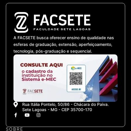
A FACSETE busca oferecer ensino de qualidade nas
esferas de graduação, extensão, aperfeiçoamento,
tecnologia, pós-graduação e sequencial.
Rua Itália Pontelo, 50/86 - Chácara do Paiva.
Sete Lagoas - MG - CEP 35700-170
F
Y
I
a
o
n
c
u
s
e
t
t
SOBRE