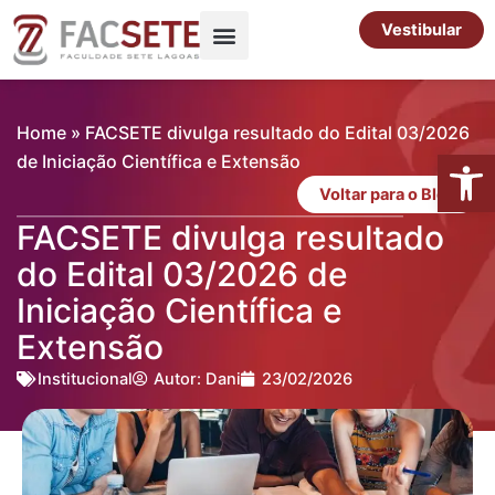
Ir
Vestibular
para
o
Pós-Graduação
Cursos Livres
conteúdo
Home
»
FACSETE divulga resultado do Edital 03/2026
Abrir 
de Iniciação Científica e Extensão
Voltar para o Blog
FACSETE divulga resultado
do Edital 03/2026 de
Iniciação Científica e
Extensão
Institucional
Autor:
Dani
23/02/2026