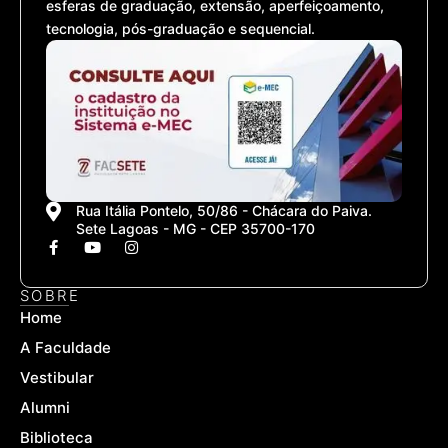
esferas de graduação, extensão, aperfeiçoamento,
tecnologia, pós-graduação e sequencial.
Rua Itália Pontelo, 50/86 - Chácara do Paiva.
Sete Lagoas - MG - CEP 35700-170
F
Y
I
a
o
n
c
u
s
e
t
t
SOBRE
b
u
a
Home
o
b
g
o
e
r
A Faculdade
k
a
-
m
Vestibular
f
Alumni
Biblioteca