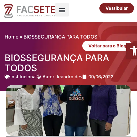
Ir
Vestibular
para
o
Pós-Graduação
Cursos Livres
conteúdo
Home
»
BIOSSEGURANÇA PARA TODOS
Abr
Voltar para o Blog
BIOSSEGURANÇA PARA
TODOS
Institucional
Autor:
leandro.dev
09/06/2022