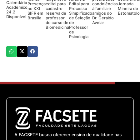
Calendário
Presença
edital para
Edital para
condolências
Jornada
Acadêmico
no XXI
cadastro
Processo
à família e
Mineira de
24.2
SIFR em
reserva de
Simplificado
amigos do
Estomatolo
Disponível
Brasília
professor
de Seleção
Dr. Geraldo
do curso de
de
Avelar
Biomedicina
Professor
de
Psicologia
A FACSETE busca oferecer ensino de qualidade nas