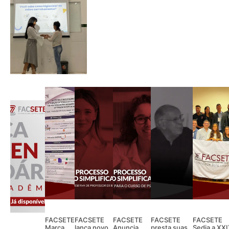
FACSETE
FACSETE
FACSETE
FACSETE
FACSETE
Marca
lança novo
Anuncia
presta suas
Sedia a XX