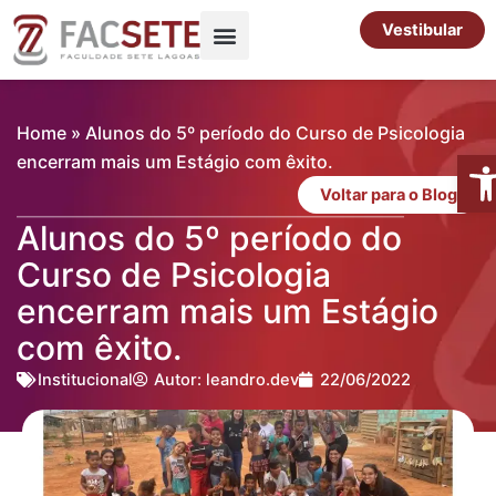
Ir
Vestibular
para
o
Pós-Graduação
Cursos Livres
conteúdo
Home
»
Alunos do 5º período do Curso de Psicologia
Abr
encerram mais um Estágio com êxito.
Voltar para o Blog
Alunos do 5º período do
Curso de Psicologia
encerram mais um Estágio
com êxito.
Institucional
Autor:
leandro.dev
22/06/2022