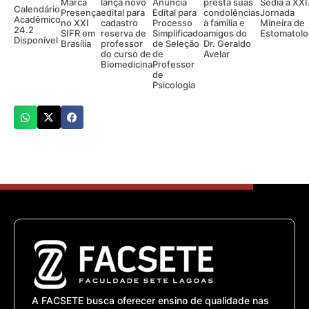
Marca
lança novo
Anuncia
presta suas
Sedia a XX
Calendário
Presença
edital para
Edital para
condolências
Jornada
Acadêmico
no XXI
cadastro
Processo
à família e
Mineira de
24.2
SIFR em
reserva de
Simplificado
amigos do
Estomatolo
Disponível
Brasília
professor
de Seleção
Dr. Geraldo
do curso de
de
Avelar
Biomedicina
Professor
de
Psicologia
A FACSETE busca oferecer ensino de qualidade nas