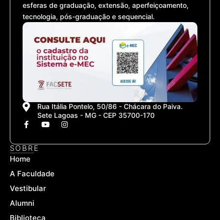
esferas de graduação, extensão, aperfeiçoamento,
tecnologia, pós-graduação e sequencial.
Rua Itália Pontelo, 50/86 - Chácara do Paiva.
Sete Lagoas - MG - CEP 35700-170
F
Y
I
a
o
n
c
u
s
e
t
t
SOBRE
b
u
a
Home
o
b
g
o
e
r
A Faculdade
k
a
-
m
Vestibular
f
Alumni
Biblioteca