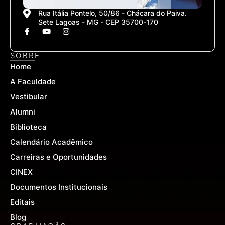
Rua Itália Pontelo, 50/86 - Chácara do Paiva.
Sete Lagoas - MG - CEP 35700-170
F
Y
I
a
o
n
c
u
s
e
t
t
SOBRE
b
u
a
Home
o
b
g
o
e
r
A Faculdade
k
a
-
m
Vestibular
f
Alumni
Biblioteca
Calendário Acadêmico
Carreiras e Oportunidades
CINEX
Documentos Institucionais
Editais
Blog