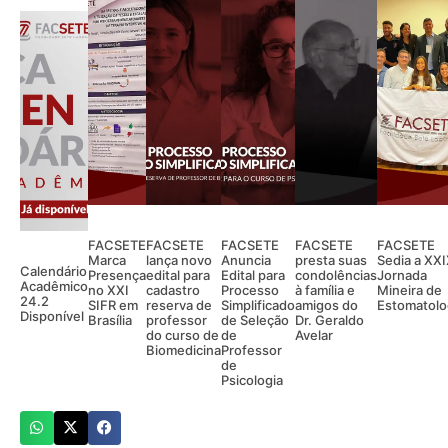
FACSETE
FACSETE
FACSETE
FACSETE
FACSETE
Marca
lança novo
Anuncia
presta suas
Sedia a XX
Calendário
Presença
edital para
Edital para
condolências
Jornada
Acadêmico
no XXI
cadastro
Processo
à família e
Mineira de
24.2
SIFR em
reserva de
Simplificado
amigos do
Estomatolo
Disponível
Brasília
professor
de Seleção
Dr. Geraldo
do curso de
de
Avelar
Biomedicina
Professor
de
Psicologia