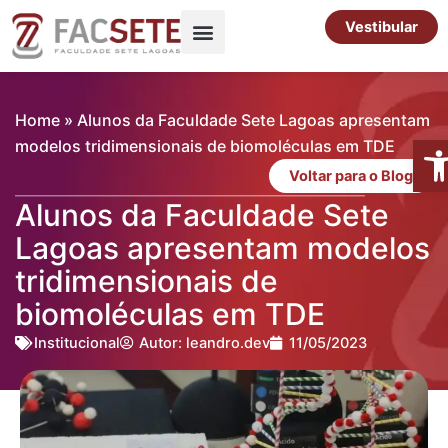
Ir
Vestibular
para
o
Pós-Graduação
Cursos Livres
conteúdo
Home
»
Alunos da Faculdade Sete Lagoas apresentam
Abr
modelos tridimensionais de biomoléculas em TDE
Voltar para o Blog
Alunos da Faculdade Sete
Lagoas apresentam modelos
tridimensionais de
biomoléculas em TDE
Institucional
Autor:
leandro.dev
11/05/2023