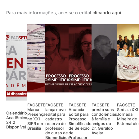
Para mais informações, acesse o edital
clicando aqui
.
FACSETE
FACSETE
FACSETE
FACSETE
FACSETE
Marca
lança novo
Anuncia
presta suas
Sedia a XX
Calendário
Presença
edital para
Edital para
condolências
Jornada
Acadêmico
no XXI
cadastro
Processo
à família e
Mineira de
24.2
SIFR em
reserva de
Simplificado
amigos do
Estomatolo
Disponível
Brasília
professor
de Seleção
Dr. Geraldo
do curso de
de
Avelar
Biomedicina
Professor