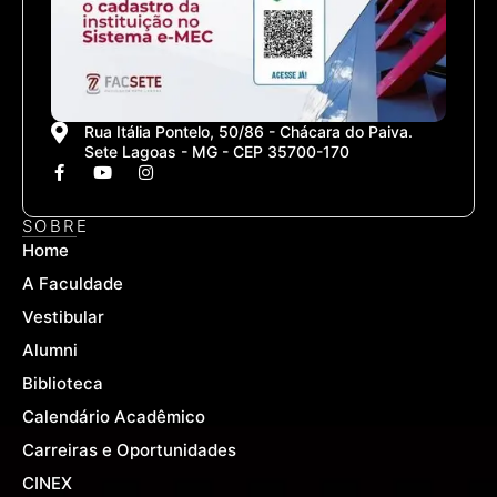
Rua Itália Pontelo, 50/86 - Chácara do Paiva.
Sete Lagoas - MG - CEP 35700-170
F
Y
I
a
o
n
c
u
s
e
t
t
SOBRE
b
u
a
Home
o
b
g
o
e
r
A Faculdade
k
a
-
m
Vestibular
f
Alumni
Biblioteca
Calendário Acadêmico
Carreiras e Oportunidades
CINEX