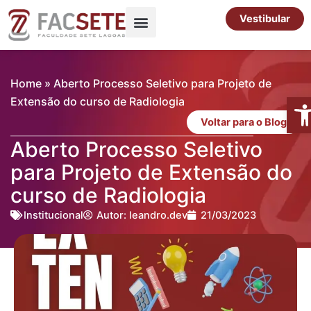
Ir
Vestibular
para
o
Pós-Graduação
Cursos Livres
conteúdo
Home
»
Aberto Processo Seletivo para Projeto de
Abr
Extensão do curso de Radiologia
Voltar para o Blog
Aberto Processo Seletivo
para Projeto de Extensão do
curso de Radiologia
Institucional
Autor:
leandro.dev
21/03/2023