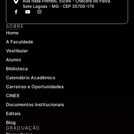
Rua Itália Pontelo, 50/86 - Chácara do Paiva.
Sete Lagoas - MG - CEP 35700-170
F
Y
I
a
o
n
c
u
s
e
t
t
SOBRE
b
u
a
Home
o
b
g
o
e
r
A Faculdade
k
a
-
m
Vestibular
f
Alumni
Biblioteca
Calendário Acadêmico
Carreiras e Oportunidades
CINEX
Documentos Institucionais
Editais
Blog
GRADUAÇÃO