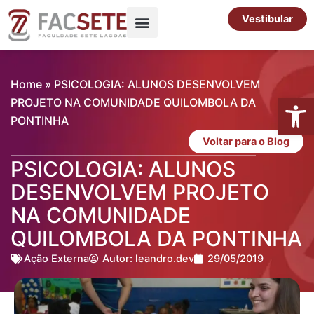
Ir
Vestibular
para
o
Pós-Graduação
Cursos Livres
conteúdo
Home
»
PSICOLOGIA: ALUNOS DESENVOLVEM
Abrir 
PROJETO NA COMUNIDADE QUILOMBOLA DA
PONTINHA
Voltar para o Blog
PSICOLOGIA: ALUNOS
DESENVOLVEM PROJETO
NA COMUNIDADE
QUILOMBOLA DA PONTINHA
Ação Externa
Autor:
leandro.dev
29/05/2019