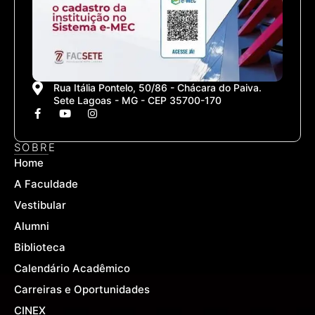
Rua Itália Pontelo, 50/86 - Chácara do Paiva.
Sete Lagoas - MG - CEP 35700-170
F
Y
I
a
o
n
c
u
s
e
t
t
SOBRE
b
u
a
Home
o
b
g
o
e
r
A Faculdade
k
a
-
m
Vestibular
f
Alumni
Biblioteca
Calendário Acadêmico
Carreiras e Oportunidades
CINEX