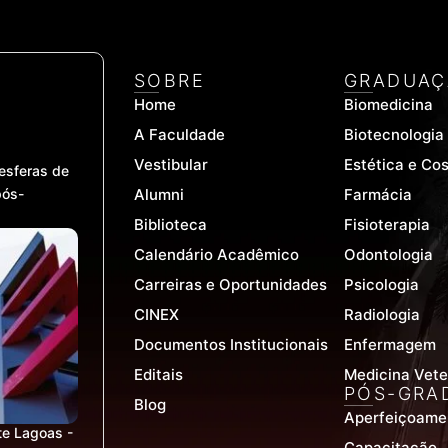
SOBRE
GRADUAÇ
Home
Biomedicina
A Faculdade
Biotecnologia
Vestibular
Estética e Co
esferas de
pós-
Alumni
Farmácia
Biblioteca
Fisioterapia
Calendário Acadêmico
Odontologia
Carreiras e Oportunidades
Psicologia
CINEX
Radiologia
Documentos Institucionais
Enfermagem
Editais
Medicina Vete
PÓS-GRA
Blog
Aperfeiçoame
te Lagoas -
Capacitação