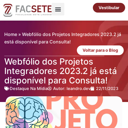
Ir
Vestibular
para
o
Pós-Graduação
Cursos Livres
conteúdo
Home
»
Webfólio dos Projetos Integradores 2023.2 já
está disponível para Consulta!
Voltar para o Blog
Webfólio dos Projetos
Integradores 2023.2 já está
disponível para Consulta!
Destaque Na Mídia
Autor:
leandro.dev
22/11/2023