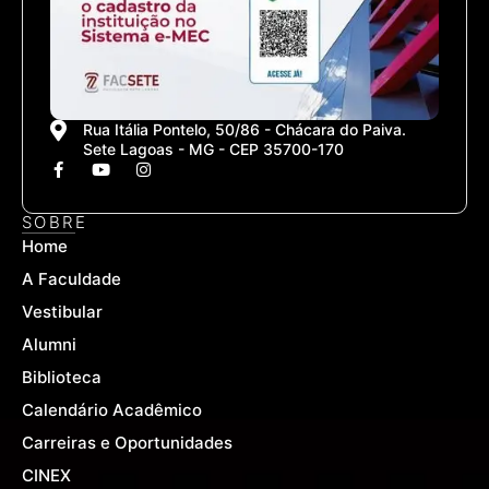
Rua Itália Pontelo, 50/86 - Chácara do Paiva.
Sete Lagoas - MG - CEP 35700-170
F
Y
I
a
o
n
c
u
s
e
t
t
SOBRE
b
u
a
Home
o
b
g
o
e
r
A Faculdade
k
a
-
m
Vestibular
f
Alumni
Biblioteca
Calendário Acadêmico
Carreiras e Oportunidades
CINEX