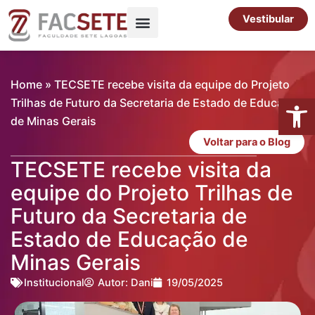
Ir
Vestibular
para
o
Pós-Graduação
Cursos Livres
conteúdo
Home
»
TECSETE recebe visita da equipe do Projeto
Abrir 
Trilhas de Futuro da Secretaria de Estado de Educação
de Minas Gerais
Voltar para o Blog
TECSETE recebe visita da
equipe do Projeto Trilhas de
Futuro da Secretaria de
Estado de Educação de
Minas Gerais
Institucional
Autor:
Dani
19/05/2025