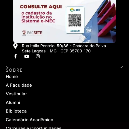
Rua Itália Pontelo, 50/86 - Chácara do Paiva.
Sete Lagoas - MG - CEP 35700-170
F
Y
I
a
o
n
c
u
s
e
t
t
SOBRE
b
u
a
Home
o
b
g
o
e
r
A Faculdade
k
a
-
m
Vestibular
f
Alumni
Biblioteca
Calendário Acadêmico
Carreiras e Oportunidades