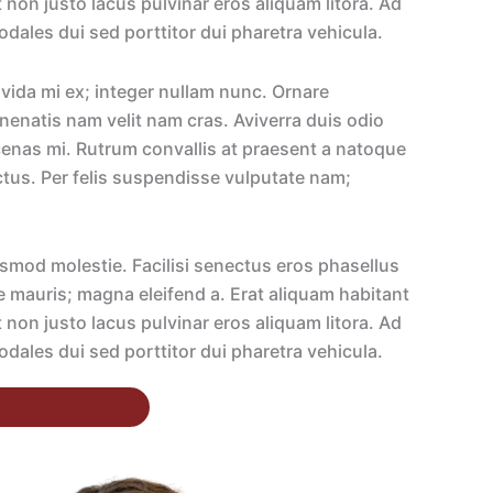
non justo lacus pulvinar eros aliquam litora. Ad
ales dui sed porttitor dui pharetra vehicula.
vida mi ex; integer nullam nunc. Ornare
nenatis nam velit nam cras. Aviverra duis odio
ecenas mi. Rutrum convallis at praesent a natoque
luctus. Per felis suspendisse vulputate nam;
ismod molestie. Facilisi senectus eros phasellus
ue mauris; magna eleifend a. Erat aliquam habitant
non justo lacus pulvinar eros aliquam litora. Ad
ales dui sed porttitor dui pharetra vehicula.