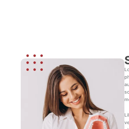
Lo
ph
au
sc
m
Li
ve