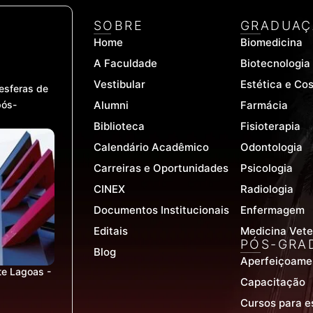
SOBRE
GRADUAÇ
Home
Biomedicina
A Faculdade
Biotecnologia
Vestibular
Estética e Co
esferas de
pós-
Alumni
Farmácia
Biblioteca
Fisioterapia
Calendário Acadêmico
Odontologia
Carreiras e Oportunidades
Psicologia
CINEX
Radiologia
Documentos Institucionais
Enfermagem
Editais
Medicina Vete
PÓS-GRA
Blog
Aperfeiçoame
te Lagoas -
Capacitação
Cursos para e