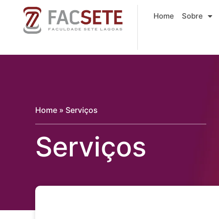
Ir
Home
Sobre
para
o
conteúdo
Home
»
Serviços
Serviços