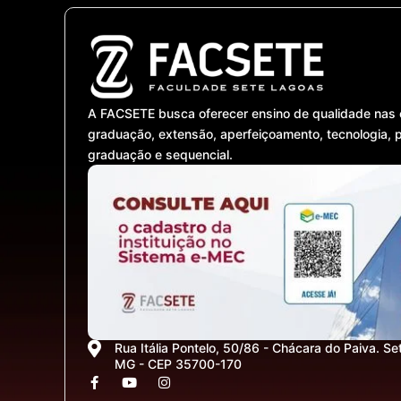
A FACSETE busca oferecer ensino de qualidade nas 
graduação, extensão, aperfeiçoamento, tecnologia, 
graduação e sequencial.
Rua Itália Pontelo, 50/86 - Chácara do Paiva. Se
MG - CEP 35700-170
F
Y
I
a
o
n