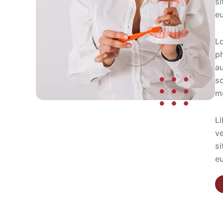
si
eu
Lo
ph
au
sc
m
Li
ve
si
eu