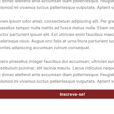
t donec eleifend ante accumsan diam pellentesque. Feugiat 
ismod mi vivamus luctus pellentesque vulputate. Aptent sod
rem ipsum odor amet, consectetuer adipiscing elit. Per gra
asellus tempor nulla mattis ad fusce metus nulla. Etiam ve
ctor parturient ipsum elit. Est ultricies enim faucibus ma
elerisque risus. Augue orci felis at urna litora parturient 
ontes adipiscing accumsan rutrum consequat.
bero phasellus integer faucibus dui accumsan; ultricies eu
stibulum pulvinar; elit lacinia mauris. Lacus ridiculus neq
t donec eleifend ante accumsan diam pellentesque. Feugiat 
ismod mi vivamus luctus pellentesque vulputate. Aptent sod
Inscreva-se!