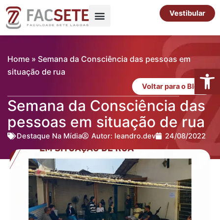
Ir
Vestibular
para
o
Pós-Graduação
Cursos Livres
conteúdo
Home
»
Semana da Consciência das pessoas em
Abrir 
situação de rua
Voltar para o Blog
Semana da Consciência das
pessoas em situação de rua
Destaque Na Mídia
Autor:
leandro.dev
24/08/2022