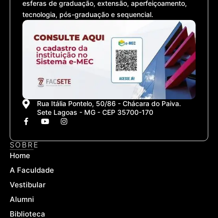
esferas de graduação, extensão, aperfeiçoamento,
tecnologia, pós-graduação e sequencial.
Rua Itália Pontelo, 50/86 - Chácara do Paiva.
Sete Lagoas - MG - CEP 35700-170
F
Y
I
a
o
n
c
u
s
e
t
t
SOBRE
b
u
a
Home
o
b
g
o
e
r
A Faculdade
k
a
-
m
Vestibular
f
Alumni
Biblioteca