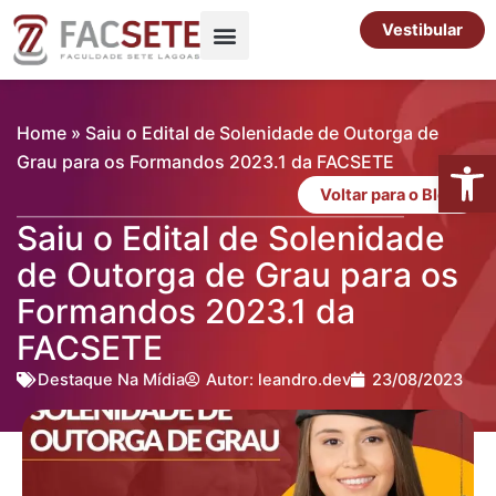
Ir
Vestibular
para
o
Pós-Graduação
Cursos Livres
conteúdo
Home
»
Saiu o Edital de Solenidade de Outorga de
Abrir 
Grau para os Formandos 2023.1 da FACSETE
Voltar para o Blog
Saiu o Edital de Solenidade
de Outorga de Grau para os
Formandos 2023.1 da
FACSETE
Destaque Na Mídia
Autor:
leandro.dev
23/08/2023