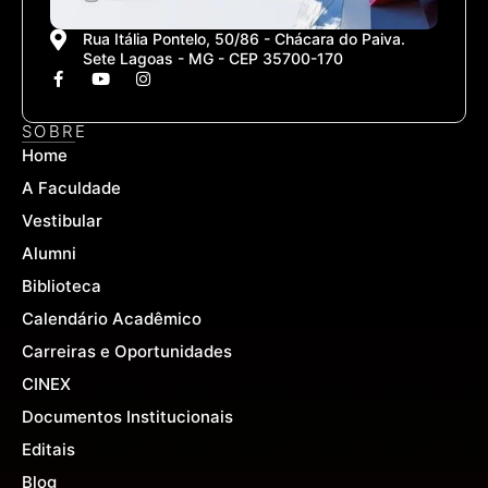
Rua Itália Pontelo, 50/86 - Chácara do Paiva.
Sete Lagoas - MG - CEP 35700-170
F
Y
I
a
o
n
c
u
s
e
t
t
SOBRE
b
u
a
Home
o
b
g
o
e
r
A Faculdade
k
a
-
m
Vestibular
f
Alumni
Biblioteca
Calendário Acadêmico
Carreiras e Oportunidades
CINEX
Documentos Institucionais
Editais
Blog