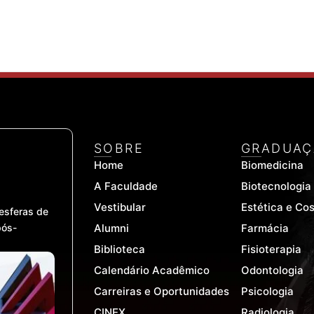
SOBRE
GRADUAÇ
Home
Biomedicina
A Faculdade
Biotecnologia
Vestibular
Estética e Co
esferas de
pós-
Alumni
Farmácia
Biblioteca
Fisioterapia
Calendário Acadêmico
Odontologia
Carreiras e Oportunidades
Psicologia
CINEX
Radiologia