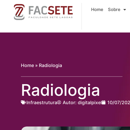
Ir
Home
Sobre
para
o
conteúdo
Home
»
Radiologia
Radiologia
Infraestrutura
Autor:
digitalpixel
10/07/20