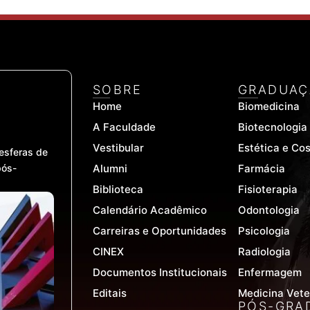
SOBRE
GRADUAÇ
Home
Biomedicina
A Faculdade
Biotecnologia
Vestibular
Estética e Co
esferas de
pós-
Alumni
Farmácia
Biblioteca
Fisioterapia
Calendário Acadêmico
Odontologia
Carreiras e Oportunidades
Psicologia
CINEX
Radiologia
Documentos Institucionais
Enfermagem
Editais
Medicina Vete
PÓS-GRA