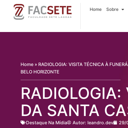
Ir
Home
Sobre
para
o
conteúdo
Home
»
RADIOLOGIA: VISITA TÉCNICA À FUNER
BELO HORIZONTE
RADIOLOGIA: 
DA SANTA CA
Destaque Na Mídia
Autor:
leandro.dev
29/