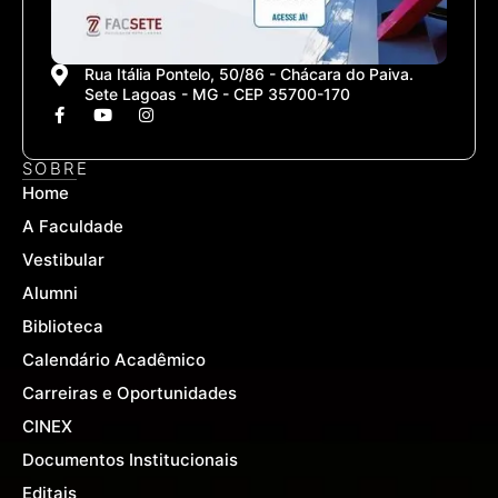
Rua Itália Pontelo, 50/86 - Chácara do Paiva.
Sete Lagoas - MG - CEP 35700-170
F
Y
I
a
o
n
c
u
s
e
t
t
SOBRE
b
u
a
Home
o
b
g
o
e
r
A Faculdade
k
a
-
m
Vestibular
f
Alumni
Biblioteca
Calendário Acadêmico
Carreiras e Oportunidades
CINEX
Documentos Institucionais
Editais