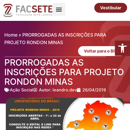
Ir
Vestibular
para
o
Pós-Graduação
Cursos Livres
conteúdo
Home
»
PRORROGADAS AS INSCRIÇÕES PARA
Abrir 
PROJETO RONDON MINAS
Voltar para o Blog
PRORROGADAS AS
INSCRIÇÕES PARA PROJETO
RONDON MINAS
Ação Social
Autor:
leandro.dev
26/04/2019