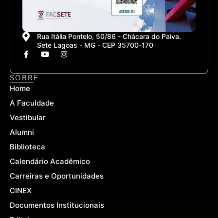
Rua Itália Pontelo, 50/86 - Chácara do Paiva.
Sete Lagoas - MG - CEP 35700-170
F
Y
I
a
o
n
c
u
s
e
t
t
SOBRE
b
u
a
Home
o
b
g
o
e
r
A Faculdade
k
a
-
m
Vestibular
f
Alumni
Biblioteca
Calendário Acadêmico
Carreiras e Oportunidades
CINEX
Documentos Institucionais