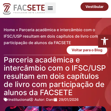
Ir
Vestibular
para
o
Pós-Graduação
Cursos Livres
conteúdo
Home
»
Parceria acadêmica e intercâmbio com o
Abrir 
IFSC/USP resultam em dois capítulos de livro com
participação de alunos da FACSETE
Voltar para o Blog
Parceria acadêmica e
intercâmbio com o IFSC/USP
resultam em dois capítulos
de livro com participação de
alunos da FACSETE
Institucional
Autor:
Dani
29/01/2026