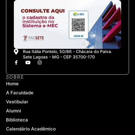
Rua Itália Pontelo, 50/86 - Chácara do Paiva.
Sete Lagoas - MG - CEP 35700-170
F
Y
I
a
o
n
c
u
s
e
t
t
SOBRE
b
u
a
Home
o
b
g
o
e
r
A Faculdade
k
a
-
m
Vestibular
f
Alumni
Biblioteca
Calendário Acadêmico