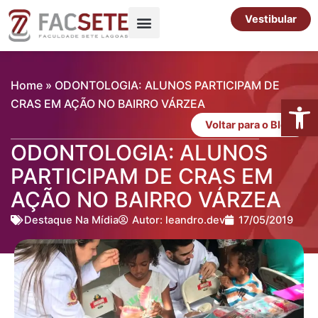
Ir
Vestibular
para
o
Pós-Graduação
Cursos Livres
conteúdo
Home
»
ODONTOLOGIA: ALUNOS PARTICIPAM DE
Abrir 
CRAS EM AÇÃO NO BAIRRO VÁRZEA
Voltar para o Blog
ODONTOLOGIA: ALUNOS
PARTICIPAM DE CRAS EM
AÇÃO NO BAIRRO VÁRZEA
Destaque Na Mídia
Autor:
leandro.dev
17/05/2019