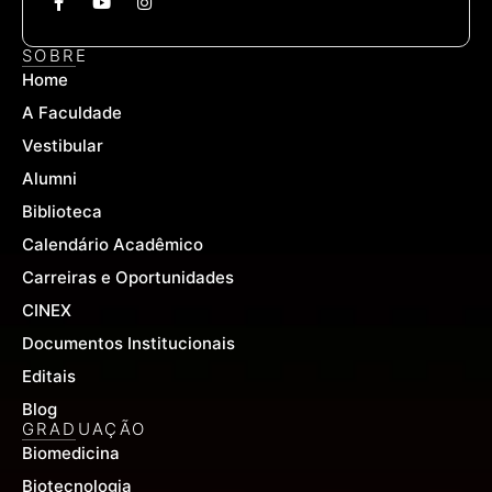
a
o
n
c
u
s
e
t
t
SOBRE
b
u
a
Home
o
b
g
o
e
r
A Faculdade
k
a
-
m
Vestibular
f
Alumni
Biblioteca
Calendário Acadêmico
Carreiras e Oportunidades
CINEX
Documentos Institucionais
Editais
Blog
GRADUAÇÃO
Biomedicina
Biotecnologia